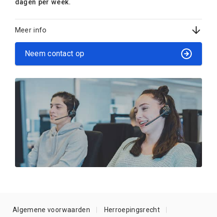
dagen per week.
Meer info
Neem contact op
Algemene voorwaarden
Herroepingsrecht